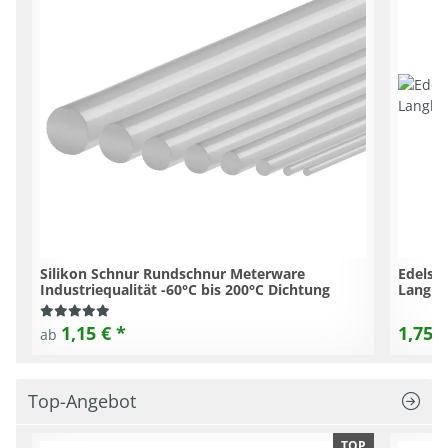
Silikon Schnur Rundschnur Meterware
Edelst
Industriequalität -60°C bis 200°C Dichtung
Langlo
1,15 €
*
1,75 €
ab
Top-Angebot
TOP