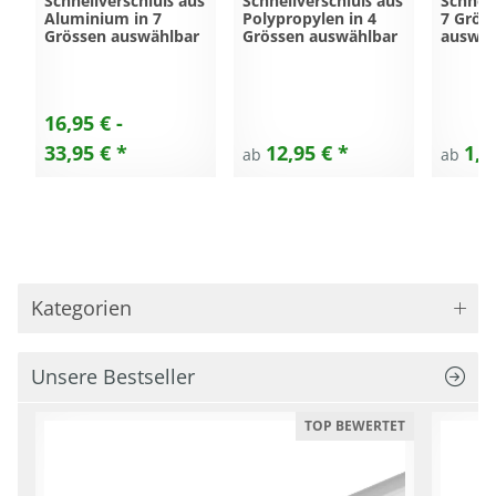
Schnellverschluß aus
Schnellverschluß aus
Schnell
Aluminium in 7
Polypropylen in 4
7 Grös
Grössen auswählbar
Grössen auswählbar
auswäh
16,95 € -
33,95 €
*
12,95 €
*
1,9
ab
ab
Kategorien
Unsere Bestseller
TOP BEWERTET