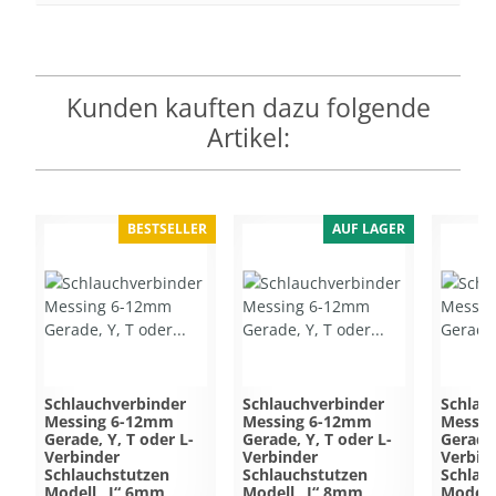
Kunden kauften dazu folgende
Artikel:
BESTSELLER
AUF LAGER
Schlauchverbinder
Schlauchverbinder
Schlau
Messing 6-12mm
Messing 6-12mm
Messi
Gerade, Y, T oder L-
Gerade, Y, T oder L-
Gerade,
Verbinder
Verbinder
Verbin
Schlauchstutzen
Schlauchstutzen
Schlau
Modell „I“ 6mm
Modell „I“ 8mm
Modell