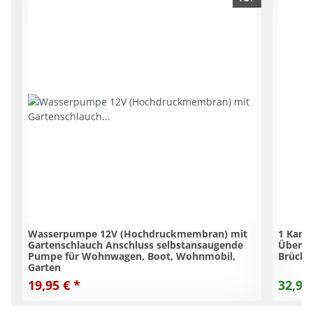
Wasserpumpe 12V (Hochdruckmembran) mit
1 Kana
Gartenschlauch Anschluss selbstansaugende
Überfa
Pumpe für Wohnwagen, Boot, Wohnmobil,
Brücke
Garten
19,95 €
*
32,95